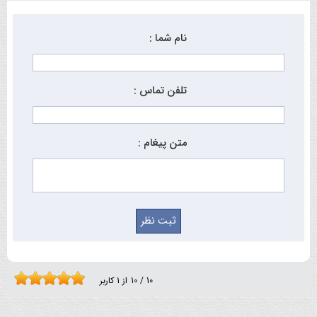
نام شما :
تلفن تماس :
متن پیغام :
10
/
10
از
1
کاربر