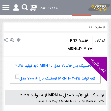
0
٠٩١٢١١٢٧٨٨٨
مشخصات کلی
بررسی تخصصی و اجمالی
نظرات
لاستیک
>>
BRZ-70016-
کد کالا :
MRN10PLY-25
لاستیک بارز 700/16 مدل MRN 10 لایه تولید 2025
Barez Tire 700/16 Model MRN 10 Ply Made in 2025