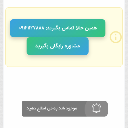
همین حالا تماس بگیرید: ٠٩١٢١١٢٧٨٨٨
مشاوره رایگان بگیرید