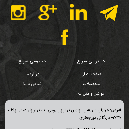
دسترسی سریع
دسترسی سریع
صفحه اصلی
درباره ما
محصولات
تماس با ما
قوانین و مقررات
آدرس:
خيابان شريعتی- پايين تر از پل رومی- بالاتر از پل صدر- پلاك
١٧٣٧- بازرگانی میرجعفری