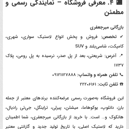
🏬 ۴. معرفی فروشگاه – نمایندگی رسمی و
مطمئن
بازرگانی میرجعفری
✔
تخصص:
فروش و پخش انواع لاستیک سواری، شهری،
کامپکت، شاسی‌بلند و SUV
📍
آدرس:
شریعتی، بعد از پل صدر، نرسیده به پل رومی، پلاک
1737
📞
تلفن همراه و واتساپ:
09121127888
☎️
تلفن ثابت:
22206161
این فروشگاه به‌صورت رسمی عرضه‌کننده برندهای معتبر از جمله
بارز، دانلوپ، یوکوهاما، میشلن، پیرلی، تراینگل، جی‌تی رادیال،
هانکوک و… است. با خرید از بازرگانی میرجعفری، شما اطمینان
دارید که لاستیک اصلی، با تاریخ تولید جدید و گارانتی معتبر