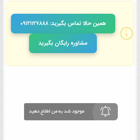
همین حالا تماس بگیرید: ٠٩١٢١١٢٧٨٨٨
مشاوره رایگان بگیرید