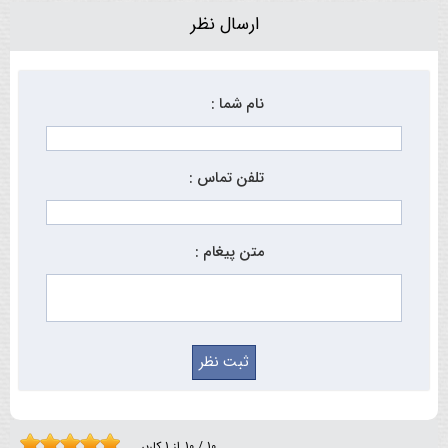
ارسال نظر
نام شما :
تلفن تماس :
متن پیغام :
10
/
10
از
1
کاربر