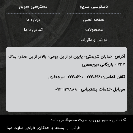
دسترسی سریع
دسترسی سریع
صفحه اصلی
درباره ما
محصولات
تماس با ما
قوانین و مقررات
آدرس:
خيابان شريعتی- پايين تر از پل رومی- بالاتر از پل صدر- پلاك
١٧٣٧- بازرگانی میرجعفری
تلفن تماس:
٢٢٢٠٦١٦١ ٢٢٢٠١٦٢٠ ميرجعفری
موبايل خدمات پشتيبانی :
٠٩١٢١١٢٧٨٨٨
© تمامی حقوق این وب سایت محفوظ می باشد.
طراحی و توسعه:
با همکاری طراحی سایت مبنا