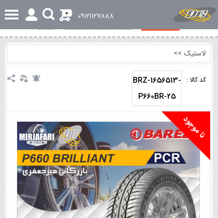
0
٠٩١٢١١٢٧٨٨٨
مشخصات کلی
بررسی تخصصی و اجمالی
نظرات
لاستیک
>>
BRZ-1656513-
کد کالا :
P660BR-25