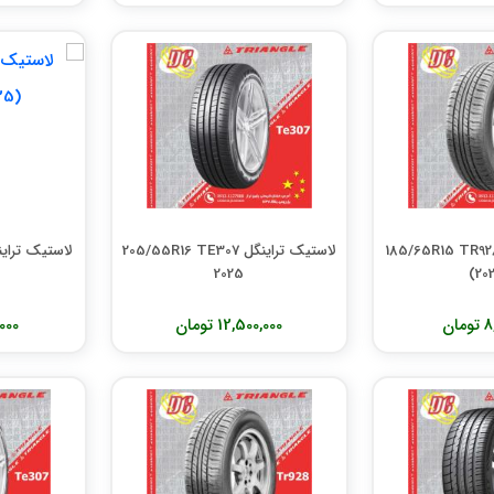
ستیک تراینگل 185/65R15 TR928
لاستیک تراینگل 205/55R16 TE307
2025
(20
ان
12,500,000 تومان
0,000