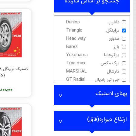
جستجو بر اساس سازنده
دانلوپ
Dunlop
تراینگل
Triangle
هدوی
Head way
بارز
Barez
یوکوهاما
Yokohama
ترک مکس
Trac max
لا
مارشال
MARSHAL
25)
جی تی رادیال
GT Radial
نکسن
nexen
8,000,000 توم
پهنای لاستیک
هانکوک
hankook
ارتفاع دیواره(فاق)