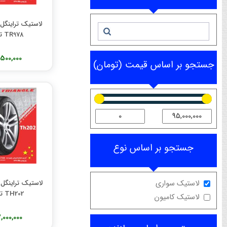
TR978 تولید 2024
7,500,000 تو
جستجو بر اساس قیمت (تومان)
جستجو بر اساس نوع
لاستیک سواری
TH202 تولید 2025
لاستیک کامیون
13,000,000 تو