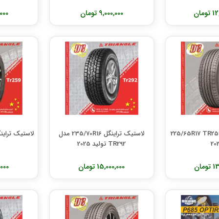
مان
9,000,000 تومان
0,000
ستیک تراینگل 225/65R17 TR259
لاستیک تراینگل 235/70R16 مدل
20
TR292 تولید 2025
مان
15,000,000 تومان
00,000