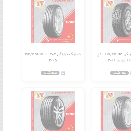
لاستیک تراینگل 215/75R15 مدل
لاستیک تراینگل 195/55R15 TE307
ید 2024
2025