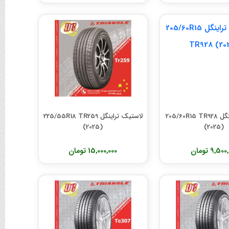
لاستیک تراینگل 205/60R15 TR928
لاستیک تراینگل 225/55R18 TR259
(2025)
(2025)
9,50 تومان
15,000,000 تومان