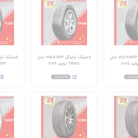
لاستیک تراینگل 185/65R14 مدل
لاستیک تراینگل 175/60R13 مدل
TR928 تولید 2024
TR292 تول