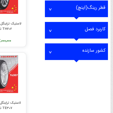
قطر رینگ(اینچ)
کاربرد فصل
TH202 تولید 2025
13,000,000 تو
کشور سازنده
TE307 تولید 2025