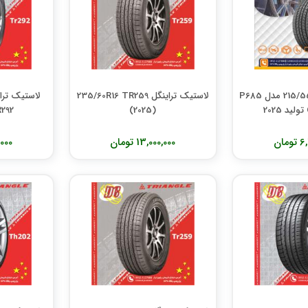
لاستیک بارز 215/55R16 مدل P685
لاستیک تراینگل 235/60R16 TR259
(2025)
TR292 تول
مان
13,000,000 تومان
00,000