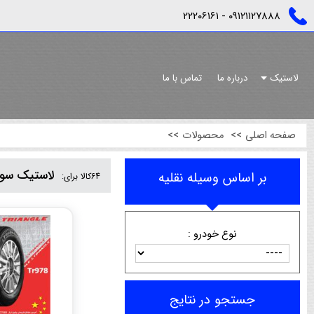
٠٩١٢١١٢٧٨٨٨ - ٢٢٢٠٦١٦١
لاستیک
درباره ما
تماس با ما
صفحه اصلی
>>
محصولات
>>
لاستیک سوا
بر اساس وسیله نقلیه
64
کالا برای:
نوع خودرو :
جستجو در نتایج