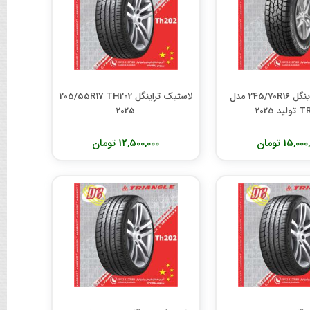
لاستیک تراینگل 245/70R16 مدل
لاستیک تراینگل 205/55R17 TH202
ید 2025
2025
15,0 تومان
12,500,000 تومان