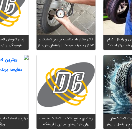
 و رادیال؛ کدام
تأثیر فشار باد مناسب بر عمر لاستیک و
زمان تعویض لاست
 شما بهتر است؟
کاهش مصرف سوخت | راهنمای خرید از
فرسودگی و توصی
دیجی‌تایر
وت لاستیک‌های
راهنمای جامع انتخاب لاستیک مناسب
بهترین لاستیک ایرا
و چهارفصل و روش
برای خودروهای سواری | فروشگاه
ویژگ
آن‌ها
دیجی‌تایر