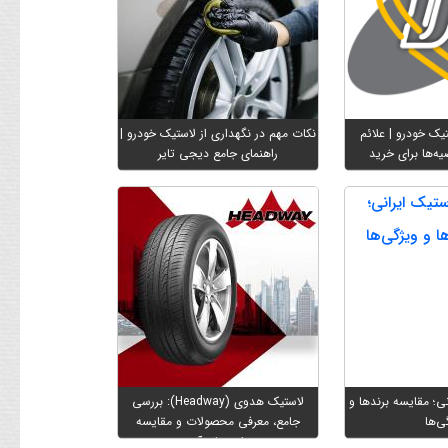
یک خودرو | علائم
نکات مهم در نگهداری از لاستیک خودرو |
ه‌ها برای خرید
راهنمای جامع دیجی تایر
نی؛ مقایسه برندها و
لاستیک هدوی (Headway): بررسی
ی‌ها
جامع، معرفی محصولات و مقایسه
طرح‌های آج