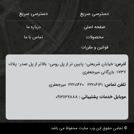
دسترسی سریع
دسترسی سریع
صفحه اصلی
درباره ما
محصولات
تماس با ما
قوانین و مقررات
آدرس:
خيابان شريعتی- پايين تر از پل رومی- بالاتر از پل صدر- پلاك
١٧٣٧- بازرگانی میرجعفری
تلفن تماس:
٢٢٢٠٦١٦١ ٢٢٢٠١٦٢٠ ميرجعفری
موبايل خدمات پشتيبانی :
٠٩١٢١١٢٧٨٨٨
© تمامی حقوق این وب سایت محفوظ می باشد.