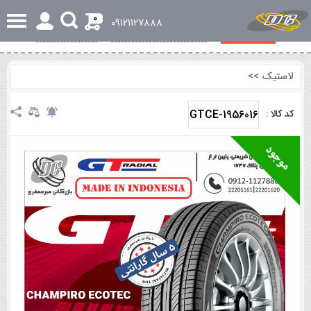
0
٠٩١٢١١٢٧٨٨٨
مشخصات کلی
بررسی تخصصی و اجمالی
محصولات مرتبط
نظرات
لاستیک
>>
GTCE-1956016
کد کالا :