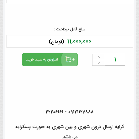
مبلغ قابل پرداخت :
11,000,000
(تومان)
˄
˅
09121127888 - 22206161
کرایه ارسال درون شهری و بین شهری به صورت پسکرایه
می‌باشد.