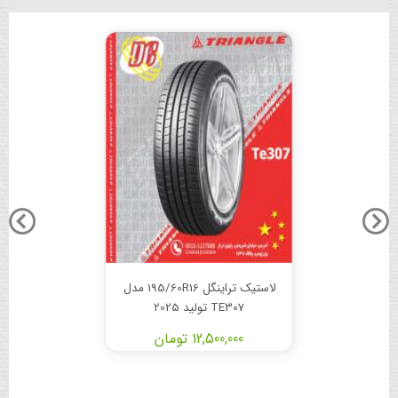
لاستیک تراینگل 195/60R16 مدل
TE307 تولید 2025
12,500,000 تومان