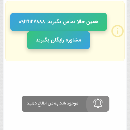
همین حالا تماس بگیرید: ٠٩١٢١١٢٧٨٨٨
مشاوره رایگان بگیرید