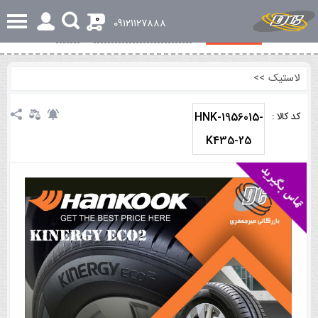
0
٠٩١٢١١٢٧٨٨٨
مشخصات کلی
بررسی تخصصی و اجمالی
نظرات
لاستیک
>>
HNK-1956015-
کد کالا :
K435-25