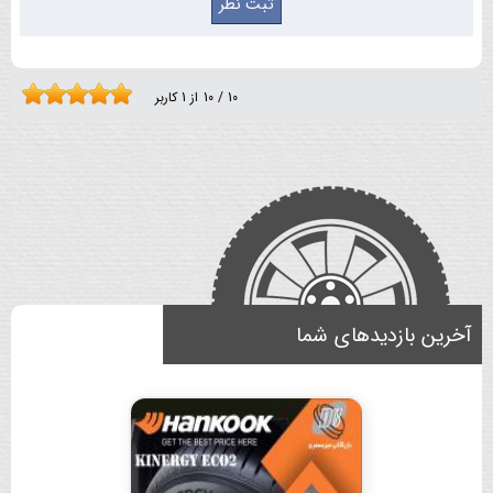
10
/
10
از
1
کاربر
آخرین بازدیدهای شما