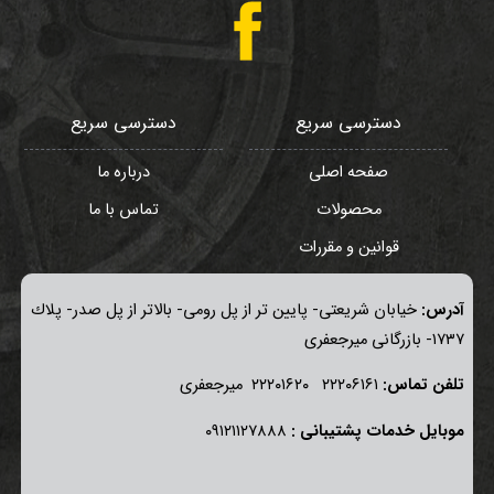
دسترسی سریع
دسترسی سریع
صفحه اصلی
درباره ما
محصولات
تماس با ما
قوانین و مقررات
آدرس:
خيابان شريعتی- پايين تر از پل رومی- بالاتر از پل صدر- پلاك
١٧٣٧- بازرگانی میرجعفری
تلفن تماس:
٢٢٢٠٦١٦١ ٢٢٢٠١٦٢٠ ميرجعفری
موبايل خدمات پشتيبانی :
٠٩١٢١١٢٧٨٨٨