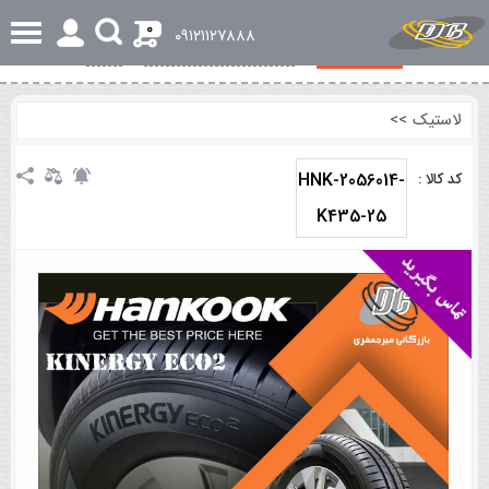
0
٠٩١٢١١٢٧٨٨٨
مشخصات کلی
بررسی تخصصی و اجمالی
نظرات
لاستیک
>>
HNK-2056014-
کد کالا :
K435-25