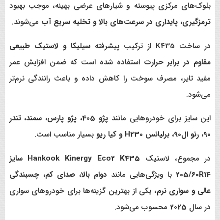
بلوک‌های مرکزی پیوسته و شیارهای عرضی بهینه، موجب بهبود
ترمزگیری، پایداری در سرعت‌های بالا و تخلیه سریع آب
می‌شوند.
در ساخت K435 از ترکیب پیشرفته
سیلیکا و لاستیک طبیعی
مقاوم در برابر حرارت
استفاده شده است که ضمن افزایش عمر
مفید تایر، مصرف سوخت را کاهش داده و باعث رانندگی نرم‌تر
می‌شود.
این سایز برای خودروهایی مانند
پژو 405، پژو پارس، سمند، تندر
90، رنو ال90، برلیانس H230 و کیا ریو
بسیار مناسب است.
در مجموع، لاستیک
Hankook Kinergy Eco2 K435 سایز
205/60R14
با ویژگی‌هایی مانند
دوام بالا، صدای کم، چسبندگی
عالی و سواری نرم
، یکی از بهترین گزینه‌ها برای خودروهای سواری
در سال
2025
محسوب می‌شود.