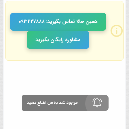
همین حالا تماس بگیرید: ٠٩١٢١١٢٧٨٨٨
مشاوره رایگان بگیرید