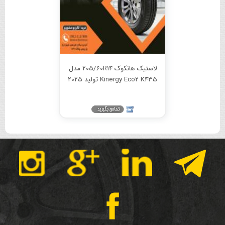
لاستیک هانکوک 205/60R14 مدل
Kinergy Eco2 K435 تولید 2025