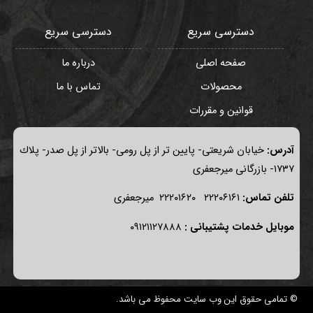
دسترسی سریع
دسترسی سریع
صفحه اصلی
درباره ما
محصولات
تماس با ما
قوانین و مقررات
آدرس:
خيابان شريعتی- پايين تر از پل رومی- بالاتر از پل صدر- پلاك
١٧٣٧- بازرگانی میرجعفری
تلفن تماس:
٢٢٢٠٦١٦١ ٢٢٢٠١٦٢٠ ميرجعفری
موبايل خدمات پشتيبانی :
٠٩١٢١١٢٧٨٨٨
© تمامی حقوق این وب سایت محفوظ می باشد.