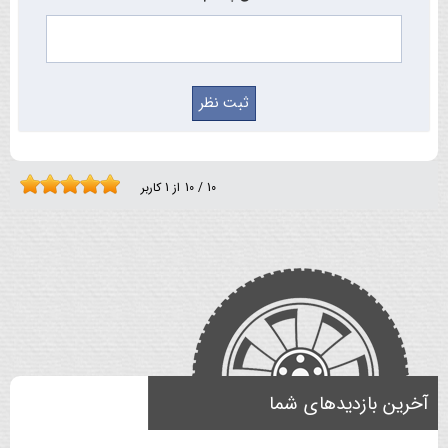
10
/
10
از
1
کاربر
آخرین بازدیدهای شما