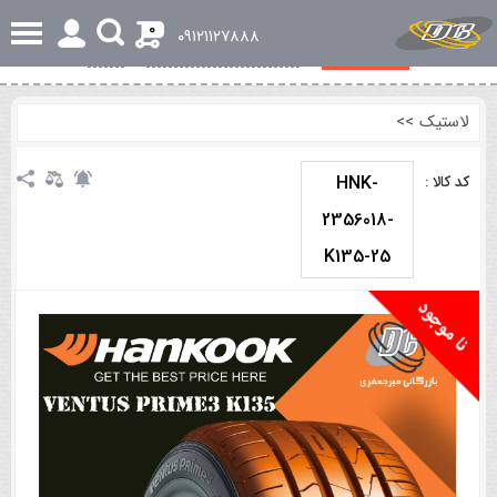
0
٠٩١٢١١٢٧٨٨٨
مشخصات کلی
بررسی تخصصی و اجمالی
نظرات
لاستیک
>>
HNK-
کد کالا :
2356018-
K135-25