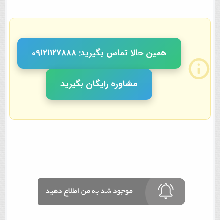
همین حالا تماس بگیرید: ٠٩١٢١١٢٧٨٨٨
مشاوره رایگان بگیرید