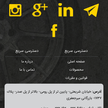
دسترسی سریع
دسترسی سریع
صفحه اصلی
درباره ما
محصولات
تماس با ما
قوانین و مقررات
آدرس:
خيابان شريعتی- پايين تر از پل رومی- بالاتر از پل صدر- پلاك
١٧٣٧- بازرگانی میرجعفری