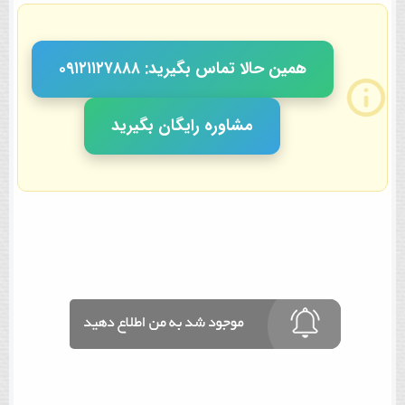
همین حالا تماس بگیرید: ٠٩١٢١١٢٧٨٨٨
مشاوره رایگان بگیرید