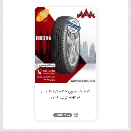
لاستیک هدوی 205/60R15 مدل
HH306 تولید 2024