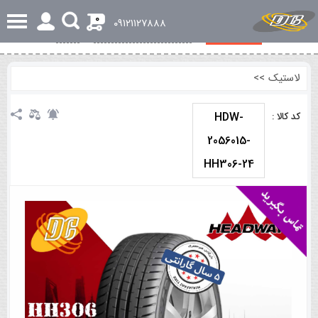
0
٠٩١٢١١٢٧٨٨٨
مشخصات کلی
بررسی تخصصی و اجمالی
نظرات
لاستیک
>>
HDW-
کد کالا :
2056015-
HH306-24