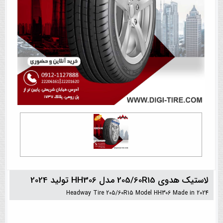
لاستیک هدوی 205/60R15 مدل HH306 تولید 2024
Headway Tire 205/60R15 Model HH306 Made in 2024