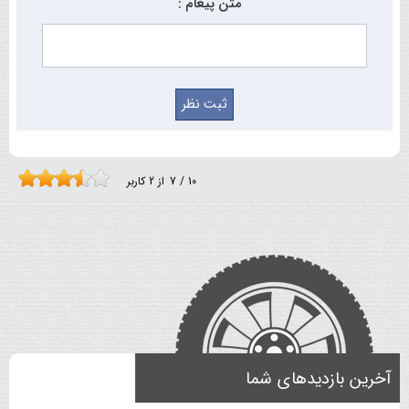
متن پیغام :
10
/
7
از
2
کاربر
آخرین بازدیدهای شما