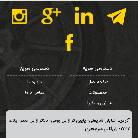
دسترسی سریع
دسترسی سریع
صفحه اصلی
درباره ما
محصولات
تماس با ما
قوانین و مقررات
آدرس:
خيابان شريعتی- پايين تر از پل رومی- بالاتر از پل صدر- پلاك
١٧٣٧- بازرگانی میرجعفری