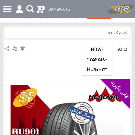
0
٠٩١٢١١٢٧٨٨٨
مشخصات کلی
بررسی تخصصی و اجمالی
نظرات
لاستیک
>>
HDW-
کد کالا :
2254518-
HU901-23