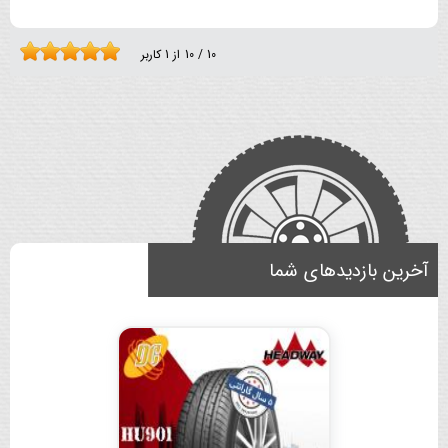
10
/
10
از
1
کاربر
آخرین بازدیدهای شما