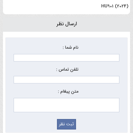
HU901 (2024)
ارسال نظر
نام شما :
تلفن تماس :
متن پیغام :