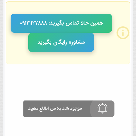
همین حالا تماس بگیرید: ٠٩١٢١١٢٧٨٨٨
مشاوره رایگان بگیرید