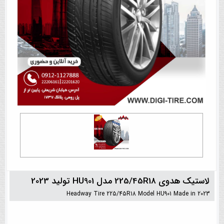
لاستیک هدوی 225/45R18 مدل HU901 تولید 2023
Headway Tire 225/45R18 Model HU901 Made in 2023