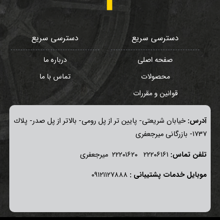
دسترسی سریع
دسترسی سریع
صفحه اصلی
درباره ما
محصولات
تماس با ما
قوانین و مقررات
آدرس:
خيابان شريعتی- پايين تر از پل رومی- بالاتر از پل صدر- پلاك
١٧٣٧- بازرگانی میرجعفری
تلفن تماس:
٢٢٢٠٦١٦١ ٢٢٢٠١٦٢٠ ميرجعفری
موبايل خدمات پشتيبانی :
٠٩١٢١١٢٧٨٨٨