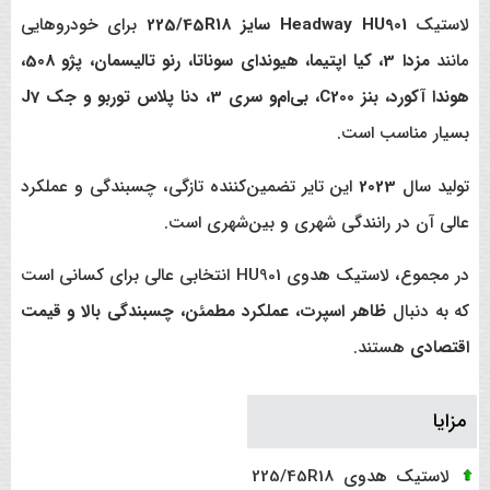
لاستیک
Headway HU901 سایز 225/45R18
برای خودروهایی
مانند
مزدا 3، کیا اپتیما، هیوندای سوناتا، رنو تالیسمان، پژو 508،
هوندا آکورد، بنز C200، بی‌ام‌و سری 3، دنا پلاس توربو و جک J7
بسیار مناسب است.
تولید سال
2023
این تایر تضمین‌کننده تازگی، چسبندگی و عملکرد
عالی آن در رانندگی شهری و بین‌شهری است.
در مجموع، لاستیک هدوی HU901 انتخابی عالی برای کسانی است
که به دنبال
ظاهر اسپرت، عملکرد مطمئن، چسبندگی بالا و قیمت
اقتصادی
هستند.
مزایا
لاستیک هدوی 225/45R18