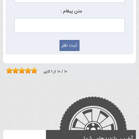
متن پیغام :
10
/
10
از
1
کاربر
آخرین بازدیدهای شما