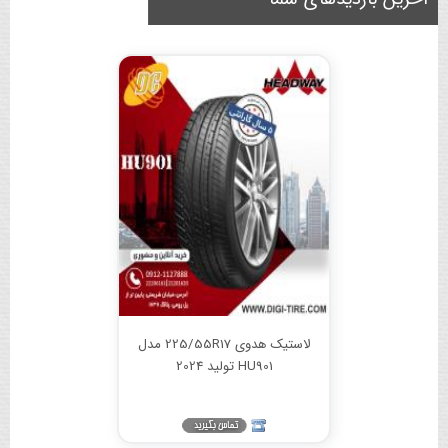
لاستیک هدوی 225/55R17 مدل
HU901 تولید 2024