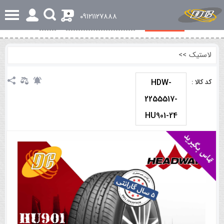
0
٠٩١٢١١٢٧٨٨٨
مشخصات کلی
بررسی تخصصی و اجمالی
نظرات
لاستیک
>>
HDW-
کد کالا :
2255517-
HU901-24