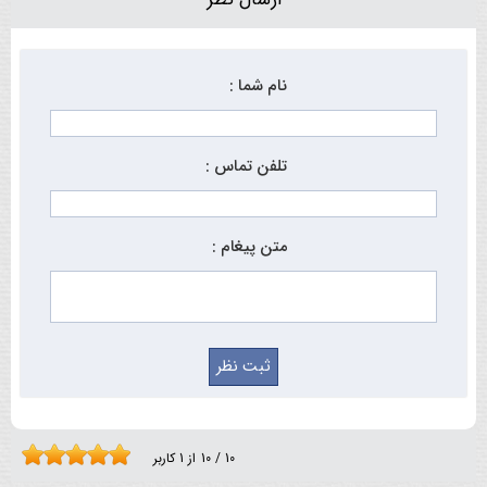
نام شما :
تلفن تماس :
متن پیغام :
10
/
10
از
1
کاربر