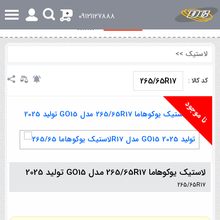
0
٠٩١٢١١٢٧٨٨٨
مشخصات کلی
نظرات
لاستیک
>>
265/65R17
کد کالا :
لاستیک یوکوهاما 265/65R17 مدل GO15 تولید 2025
265/65R17