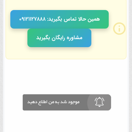
همین حالا تماس بگیرید: ٠٩١٢١١٢٧٨٨٨
مشاوره رایگان بگیرید