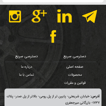
دسترسی سریع
دسترسی سریع
صفحه اصلی
درباره ما
محصولات
تماس با ما
قوانین و مقررات
آدرس:
خيابان شريعتی- پايين تر از پل رومی- بالاتر از پل صدر- پلاك
١٧٣٧- بازرگانی میرجعفری