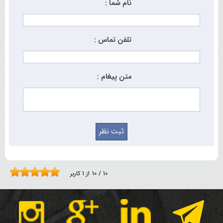
نام شما :
تلفن تماس :
متن پیغام :
10
/
10
از
1
کاربر