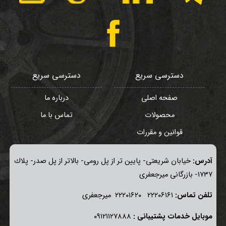
دسترسی سریع
دسترسی سریع
صفحه اصلی
درباره ما
محصولات
تماس با ما
قوانین و مقررات
آدرس:
خيابان شريعتی- پايين تر از پل رومی- بالاتر از پل صدر- پلاك
١٧٣٧- بازرگانی میرجعفری
تلفن تماس:
٢٢٢٠٦١٦١ ٢٢٢٠١٦٢٠ ميرجعفری
موبايل خدمات پشتيبانی :
٠٩١٢١١٢٧٨٨٨