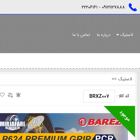
٠٩١٢١١٢٧٨٨٨ - ٢٢٢٠٦١٦١
لاستیک
درباره ما
تماس با ما
لاستیک
>>
BRXZ007
کد کالا :