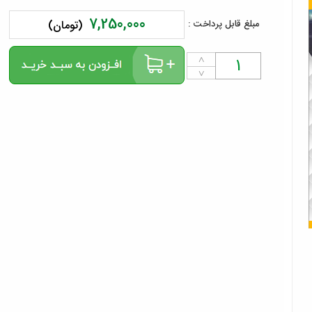
7,250,000
مبلغ قابل پرداخت :
(تومان)
˄
˅