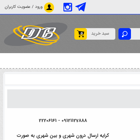
ورود / عضویت کاربران
0
سبد خرید
09121127888 - 22206161
کرایه ارسال درون شهری و بین شهری به صورت