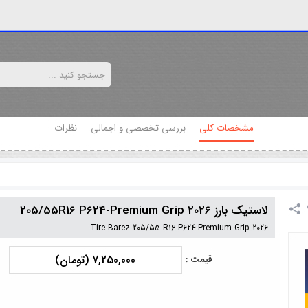
مشخصات کلی
بررسی تخصصی و اجمالی
نظرات
لاستیک بارز 205/55R16 P624-Premium Grip 2026
Tire Barez 205/55 R16 P624-Premium Grip 2026
7,250,000 (تومان)
قیمت :