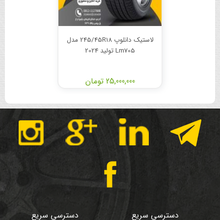
لاستیک دانلوپ 245/45R18 مدل
Lm705 تولید 2024
25,000,000 تومان
دسترسی سریع
دسترسی سریع