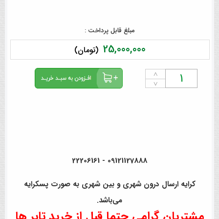
مبلغ قابل پرداخت :
25,000,000
(تومان)
˄
˅
09121127888 - 22206161
کرایه ارسال درون شهری و بین شهری به صورت پسکرایه
می‌باشد.
مشتریان گرامی حتما قبل از خرید تایر ها