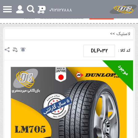
0
٠٩١٢١١٢٧٨٨٨
مشخصات کلی
بررسی تخصصی و اجمالی
نظرات
لاستیک
>>
DLP032
کد کالا :