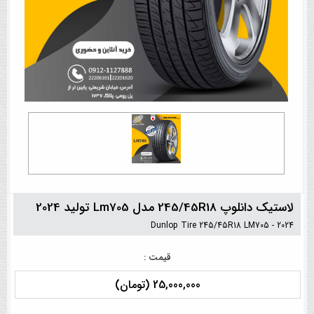
لاستیک دانلوپ 245/45R18 مدل Lm705 تولید 2024
Dunlop Tire 245/45R18 LM705 - 2024
قیمت :
25,000,000 (تومان)