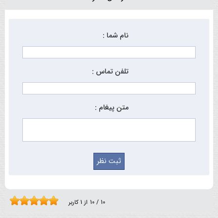
نام شما :
تلفن تماس :
متن پیغام :
10
/
10
از
1
کاربر