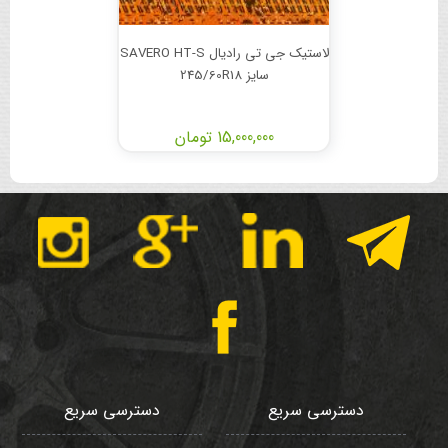
لاستیک جی تی رادیال SAVERO HT-S
سایز 245/60R18
15,000,000 تومان
دسترسی سریع
دسترسی سریع