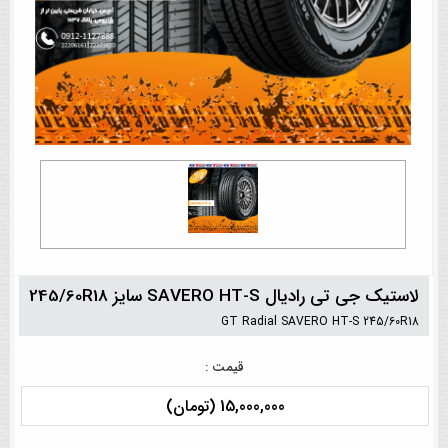
لاستیک جی تی رادیال SAVERO HT-S سایز 245/60R18
GT Radial SAVERO HT-S 245/60R18
قیمت :
15,000,000 (تومان)