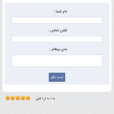
نام شما :
تلفن تماس :
متن پیغام :
10
/
10
از
1
کاربر