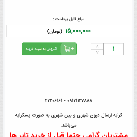
مبلغ قابل پرداخت :
15,000,000
(تومان)
˄
˅
09121127888 - 22206161
کرایه ارسال درون شهری و بین شهری به صورت پسکرایه
می‌باشد.
مشتریان گرامی حتما قبل از خرید تایر ها