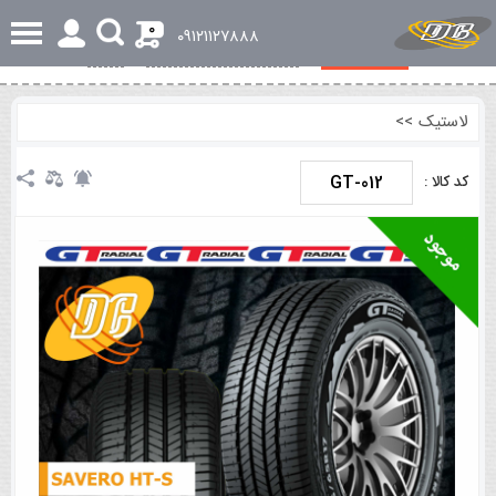
0
٠٩١٢١١٢٧٨٨٨
مشخصات کلی
بررسی تخصصی و اجمالی
نظرات
لاستیک
>>
GT-012
کد کالا :