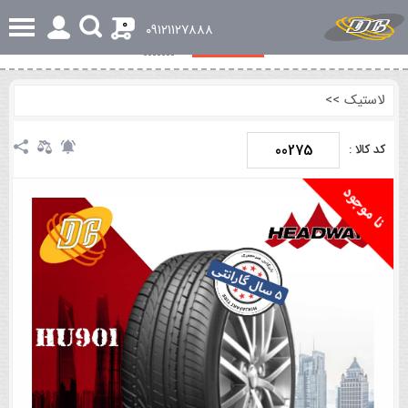
0
٠٩١٢١١٢٧٨٨٨
مشخصات کلی
نظرات
لاستیک
>>
00275
کد کالا :