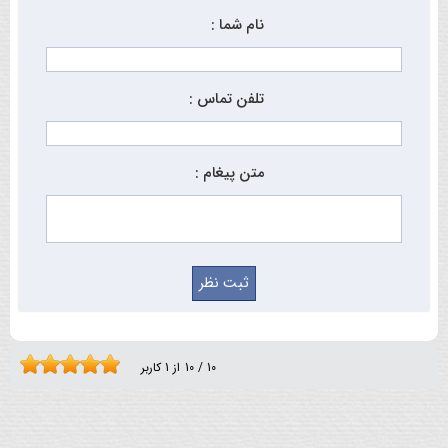
نام شما :
تلفن تماس :
متن پیغام :
10
/
10
از
1
کاربر