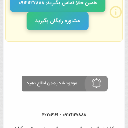
همین حالا تماس بگیرید: ٠٩١٢١١٢٧٨٨٨
مشاوره رایگان بگیرید
09121127888 - 22206161