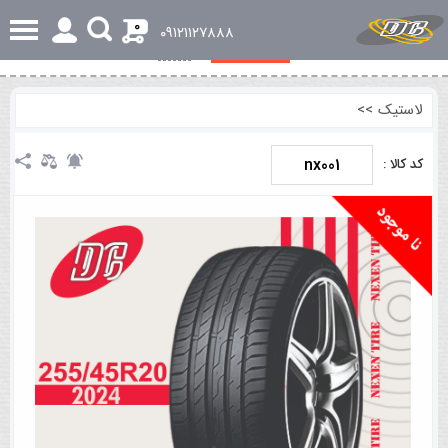
0
٠٩١٢١١٢٧٨٨٨
مشخصات کلی
نظرات
لاستیک
>>
nx001
کد کالا :