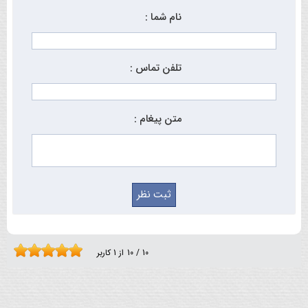
نام شما :
تلفن تماس :
متن پیغام :
10
/
10
از
1
کاربر