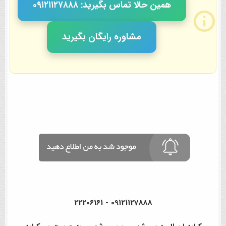
همین حالا تماس بگیرید: ٠٩١٢١١٢٧٨٨٨
مشاوره رایگان بگیرید
09121127888 - 22206161