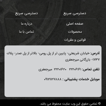
دسترسی سریع
دسترسی سریع
صفحه اصلی
درباره ما
محصولات
تماس با ما
قوانین و مقررات
آدرس:
خيابان شريعتی- پايين تر از پل رومی- بالاتر از پل صدر- پلاك
١٧٣٧- بازرگانی میرجعفری
تلفن تماس:
٢٢٢٠٦١٦١ ٢٢٢٠١٦٢٠ ميرجعفری
موبايل خدمات پشتيبانی :
٠٩١٢١١٢٧٨٨٨
© تمامی حقوق این وب سایت محفوظ می باشد.