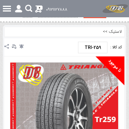
0
٠٩١٢١١٢٧٨٨٨
مشخصات کلی
بررسی تخصصی و اجمالی
نظرات
لاستیک
>>
TRI-259
کد کالا :