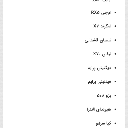
ام‌جی RX5
امگرند X7
نیسان قشقایی
لیفان X70
دیگنیتی پرایم
فیدلیتی پرایم
پژو 508
هیوندای النترا
کیا سراتو