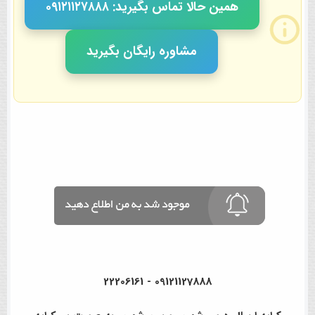
همین حالا تماس بگیرید: ٠٩١٢١١٢٧٨٨٨
مشاوره رایگان بگیرید
09121127888 - 22206161