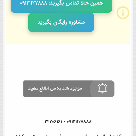
همین حالا تماس بگیرید: ٠٩١٢١١٢٧٨٨٨
مشاوره رایگان بگیرید
09121127888 - 22206161