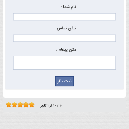
نام شما :
تلفن تماس :
متن پیغام :
10
/
10
از
1
کاربر