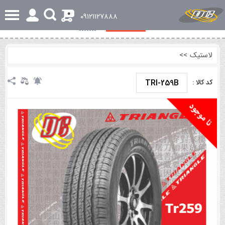
0
٠٩١٢١١٢٧٨٨٨
مشخصات کلی
نظرات
لاستیک
>>
TRI-259B
کد کالا :